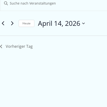
Bitte
Suche
Schlüsselwort
eingeben.
und
Suche
April 14, 2026
Ansichten,
nach
Heute
Veranstaltungen
Navigation
Datum
Schlüsselwort.
wählen.
Vorheriger Tag