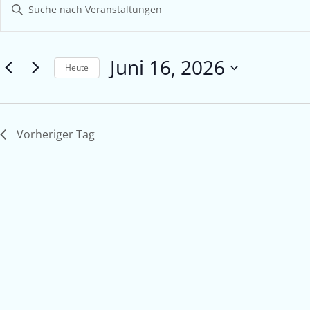
Bitte
Suche
Schlüsselwort
eingeben.
und
Suche
Juni 16, 2026
Ansichten,
nach
Heute
Veranstaltungen
Navigation
Datum
Schlüsselwort.
wählen.
Vorheriger Tag