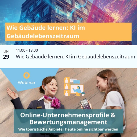
in
Photo
View
11:00
-
13:00
JUNI
29
Wie Gebäude lernen: KI im Gebäudelebenszeitraum