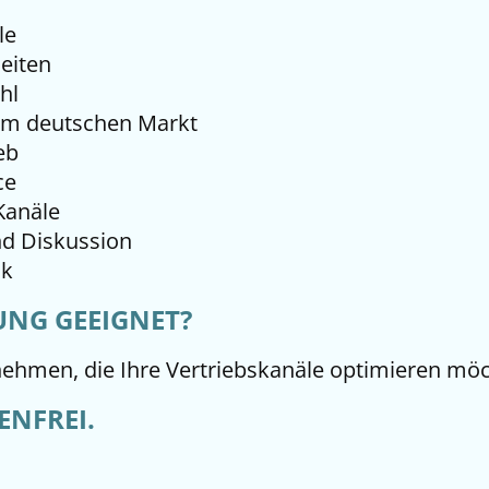
le
eiten
hl
dem deutschen Markt
eb
ce
Kanäle
nd Diskussion
ck
UNG GEEIGNET?
nehmen, die Ihre Vertriebskanäle optimieren mö
ENFREI.