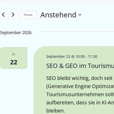
eingeben.
und
Suche
Anstehend
Ansichten,
nach
Heute
Veranstaltungen
Navigation
Datum
Schlüsselwort.
wählen.
September 2026
DI.
September 22 @ 10:00
-
11:30
22
SEO & GEO im Tourism
SEO bleibt wichtig, doch sei
(Generative Engine Optimiza
Tourismusunternehmen sollte
aufbereiten, dass sie in KI
bleiben.