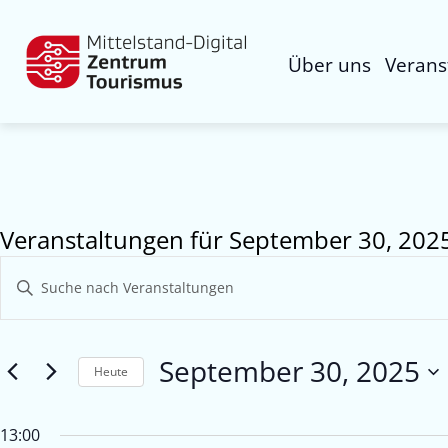
Über uns
Verans
Veranstaltungen für September 30, 202
Veranstaltungen
Bitte
Suche
Schlüsselwort
eingeben.
und
Suche
September 30, 2025
Ansichten,
nach
Heute
Veranstaltungen
Navigation
Datum
Schlüsselwort.
wählen.
13:00