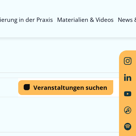
sierung in der Praxis
Materialien & Videos
News 
Ver
Veranstaltungen suchen
Tag
Ans
Nav