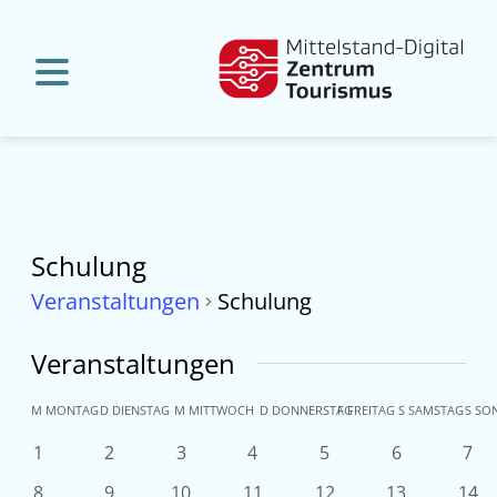
Schulung
Veranstaltungen
Schulung
Veranstaltungen
Kalender
M
MONTAG
D
DIENSTAG
M
MITTWOCH
D
DONNERSTAG
F
FREITAG
S
SAMSTAG
S
SO
von
0
0
0
0
0
0
0
1
2
3
4
5
6
7
Veranstaltungen
Veranstaltungen
Veranstaltungen
Veranstaltungen
Veranstaltungen
Veranstaltu
Ver
Veranstaltungen
0
0
0
0
0
0
0
8
9
10
11
12
13
14