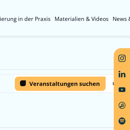
sierung in der Praxis
Materialien & Videos
News 
Ver
Veranstaltungen suchen
Liste
Ans
Nav