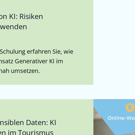
n KI: Risiken
anwenden
-Schulung erfahren Sie, wie
nsatz Generativer KI im
snah umsetzen.
nsiblen Daten: KI
en im Tourismus