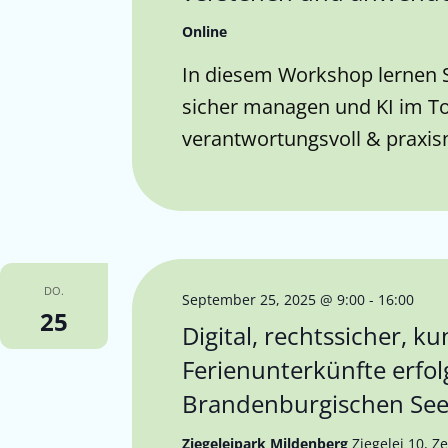
Online
In diesem Workshop lernen S
sicher managen und KI im T
verantwortungsvoll & praxis
DO.
September 25, 2025 @ 9:00
-
16:00
25
Digital, rechtssicher, k
Ferienunterkünfte erfol
Brandenburgischen See
Ziegeleipark Mildenberg
Ziegelei 10, 