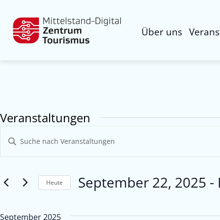
Über uns
Verans
Veranstaltungen
Veranstaltungen
Bitte
Suche
Schlüsselwort
eingeben.
und
Suche
September 22, 2025
 - 
Ansichten,
nach
Heute
Veranstaltungen
Navigation
Datum
Schlüsselwort.
wählen.
September 2025