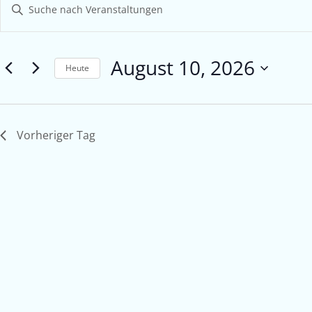
Bitte
Suche
Schlüsselwort
eingeben.
und
Suche
August 10, 2026
Ansichten,
nach
Heute
Veranstaltungen
Navigation
Datum
Schlüsselwort.
wählen.
Vorheriger Tag