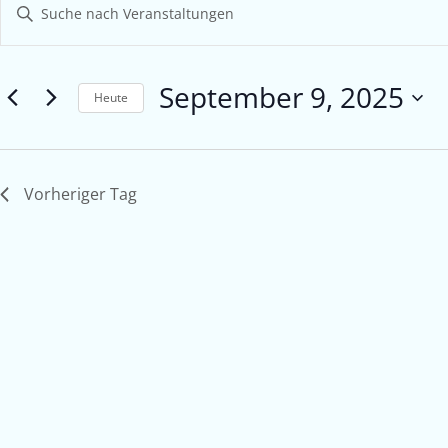
Bitte
Suche
Schlüsselwort
eingeben.
und
Suche
September 9, 2025
Ansichten,
nach
Heute
Veranstaltungen
Navigation
Datum
Schlüsselwort.
wählen.
Vorheriger Tag