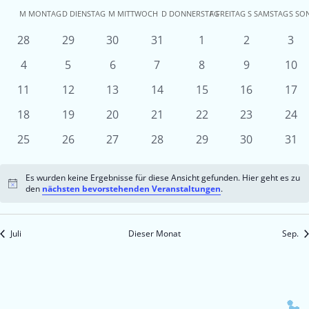
Kalender
M
MONTAG
D
DIENSTAG
M
MITTWOCH
D
DONNERSTAG
F
FREITAG
S
SAMSTAG
S
SO
von
0
0
0
0
0
0
0
28
29
30
31
1
2
3
Veranstaltungen
Veranstaltungen
Veranstaltungen
Veranstaltungen
Veranstaltungen
Veranstaltu
Ver
Veranstaltungen
0
0
0
0
0
0
0
4
5
6
7
8
9
10
Veranstaltungen
Veranstaltungen
Veranstaltungen
Veranstaltungen
Veranstaltungen
Veranstaltu
Vera
0
0
0
0
0
0
0
11
12
13
14
15
16
17
Veranstaltungen
Veranstaltungen
Veranstaltungen
Veranstaltungen
Veranstaltungen
Veranstaltun
Vera
0
0
0
0
0
0
0
18
19
20
21
22
23
24
Veranstaltungen
Veranstaltungen
Veranstaltungen
Veranstaltungen
Veranstaltungen
Veranstaltun
Vera
0
0
0
0
0
0
0
25
26
27
28
29
30
31
Veranstaltungen
Veranstaltungen
Veranstaltungen
Veranstaltungen
Veranstaltungen
Veranstaltun
Vera
Es wurden keine Ergebnisse für diese Ansicht gefunden. Hier geht es zu
Hinweis
den
nächsten bevorstehenden Veranstaltungen
.
Juli
Dieser Monat
Sep.