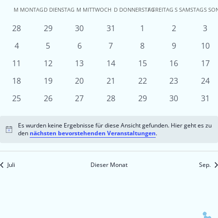
Kalender
M
MONTAG
D
DIENSTAG
M
MITTWOCH
D
DONNERSTAG
F
FREITAG
S
SAMSTAG
S
SO
von
0
0
0
0
0
0
0
28
29
30
31
1
2
3
Veranstaltungen
Veranstaltungen
Veranstaltungen
Veranstaltungen
Veranstaltungen
Veranstaltu
Ver
Veranstaltungen
0
0
0
0
0
0
0
4
5
6
7
8
9
10
Veranstaltungen
Veranstaltungen
Veranstaltungen
Veranstaltungen
Veranstaltungen
Veranstaltu
Vera
0
0
0
0
0
0
0
11
12
13
14
15
16
17
Veranstaltungen
Veranstaltungen
Veranstaltungen
Veranstaltungen
Veranstaltungen
Veranstaltun
Vera
0
0
0
0
0
0
0
18
19
20
21
22
23
24
Veranstaltungen
Veranstaltungen
Veranstaltungen
Veranstaltungen
Veranstaltungen
Veranstaltun
Vera
0
0
0
0
0
0
0
25
26
27
28
29
30
31
Veranstaltungen
Veranstaltungen
Veranstaltungen
Veranstaltungen
Veranstaltungen
Veranstaltun
Vera
Es wurden keine Ergebnisse für diese Ansicht gefunden. Hier geht es zu
Hinweis
den
nächsten bevorstehenden Veranstaltungen
.
Juli
Dieser Monat
Sep.