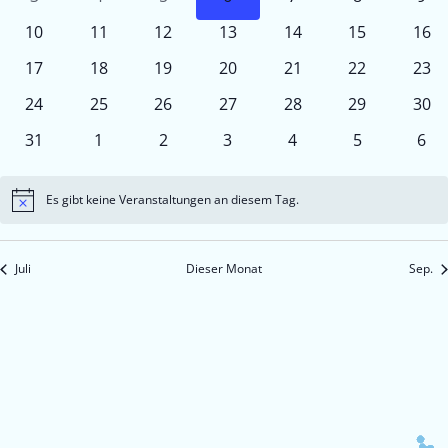
Veranstaltungen
Veranstaltungen
Veranstaltungen
Veranstaltungen
Veranstaltungen
Veranstaltu
Ver
0
0
0
0
0
0
0
10
11
12
13
14
15
16
Veranstaltungen
Veranstaltungen
Veranstaltungen
Veranstaltungen
Veranstaltungen
Veranstaltun
Vera
0
0
0
0
0
0
0
17
18
19
20
21
22
23
Veranstaltungen
Veranstaltungen
Veranstaltungen
Veranstaltungen
Veranstaltungen
Veranstaltun
Vera
0
0
0
0
0
0
0
24
25
26
27
28
29
30
Veranstaltungen
Veranstaltungen
Veranstaltungen
Veranstaltungen
Veranstaltungen
Veranstaltun
Vera
0
0
0
0
0
0
0
31
1
2
3
4
5
6
Veranstaltungen
Veranstaltungen
Veranstaltungen
Veranstaltungen
Veranstaltungen
Veranstaltu
Ver
Es gibt keine Veranstaltungen an diesem Tag.
Hinweis
Juli
Dieser Monat
Sep.