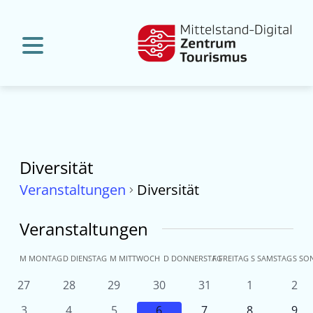
Diversität
Veranstaltungen
Diversität
Veranstaltungen
Kalender
M
MONTAG
D
DIENSTAG
M
MITTWOCH
D
DONNERSTAG
F
FREITAG
S
SAMSTAG
S
SO
von
0
0
0
0
0
0
0
27
28
29
30
31
1
2
Veranstaltungen
Veranstaltungen
Veranstaltungen
Veranstaltungen
Veranstaltungen
Veranstaltu
Ver
Veranstaltungen
0
0
0
0
0
0
0
3
4
5
6
7
8
9