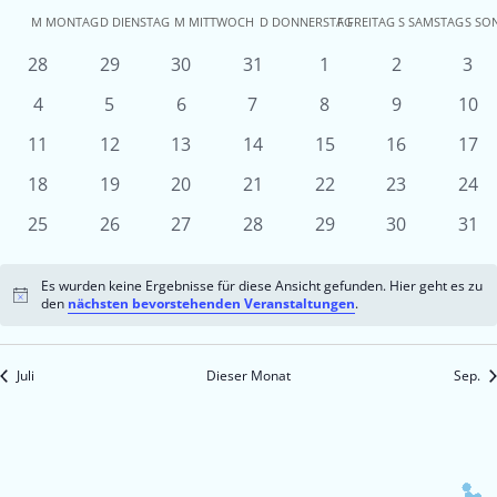
Kalender
M
MONTAG
D
DIENSTAG
M
MITTWOCH
D
DONNERSTAG
F
FREITAG
S
SAMSTAG
S
SO
von
0
0
0
0
0
0
0
28
29
30
31
1
2
3
Veranstaltungen
Veranstaltungen
Veranstaltungen
Veranstaltungen
Veranstaltungen
Veranstaltu
Ver
Veranstaltungen
0
0
0
0
0
0
0
4
5
6
7
8
9
10
Veranstaltungen
Veranstaltungen
Veranstaltungen
Veranstaltungen
Veranstaltungen
Veranstaltu
Vera
0
0
0
0
0
0
0
11
12
13
14
15
16
17
Veranstaltungen
Veranstaltungen
Veranstaltungen
Veranstaltungen
Veranstaltungen
Veranstaltun
Vera
0
0
0
0
0
0
0
18
19
20
21
22
23
24
Veranstaltungen
Veranstaltungen
Veranstaltungen
Veranstaltungen
Veranstaltungen
Veranstaltun
Vera
0
0
0
0
0
0
0
25
26
27
28
29
30
31
Veranstaltungen
Veranstaltungen
Veranstaltungen
Veranstaltungen
Veranstaltungen
Veranstaltun
Vera
Es wurden keine Ergebnisse für diese Ansicht gefunden. Hier geht es zu
Hinweis
den
nächsten bevorstehenden Veranstaltungen
.
Juli
Dieser Monat
Sep.