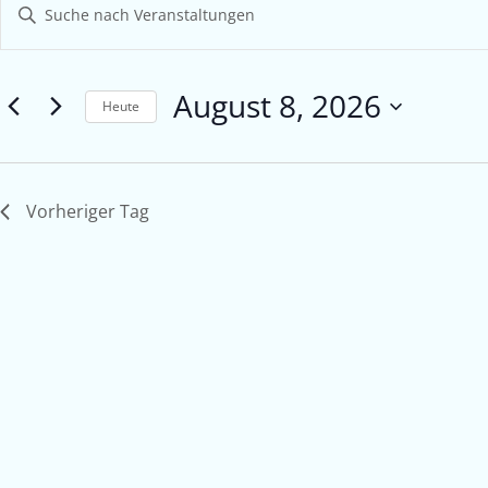
Bitte
Suche
Schlüsselwort
eingeben.
und
Suche
August 8, 2026
Ansichten,
nach
Heute
Veranstaltungen
Navigation
Datum
Schlüsselwort.
wählen.
Vorheriger Tag