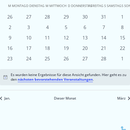
Kalender
M
MONTAG
D
DIENSTAG
M
MITTWOCH
D
DONNERSTAG
F
FREITAG
S
SAMSTAG
S
SO
von
0
0
0
0
0
0
0
26
27
28
29
30
31
1
Veranstaltungen
Veranstaltungen
Veranstaltungen
Veranstaltungen
Veranstaltungen
Veranstaltun
Ver
Veranstaltungen
0
0
0
0
0
0
0
2
3
4
5
6
7
8
Veranstaltungen
Veranstaltungen
Veranstaltungen
Veranstaltungen
Veranstaltungen
Veranstaltu
Ver
0
0
0
0
0
0
0
9
10
11
12
13
14
15
Veranstaltungen
Veranstaltungen
Veranstaltungen
Veranstaltungen
Veranstaltungen
Veranstaltun
Vera
0
0
0
0
0
0
0
16
17
18
19
20
21
22
Veranstaltungen
Veranstaltungen
Veranstaltungen
Veranstaltungen
Veranstaltungen
Veranstaltun
Vera
0
0
0
0
0
0
0
23
24
25
26
27
28
1
Veranstaltungen
Veranstaltungen
Veranstaltungen
Veranstaltungen
Veranstaltungen
Veranstaltun
Ver
Es wurden keine Ergebnisse für diese Ansicht gefunden. Hier geht es zu
Hinweis
den
nächsten bevorstehenden Veranstaltungen
.
Jan.
Dieser Monat
März