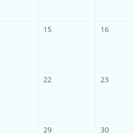
0
0
15
16
anstaltungen,
Veranstaltungen,
Veranstal
0
0
22
23
anstaltungen,
Veranstaltungen,
Veranstal
0
0
29
30