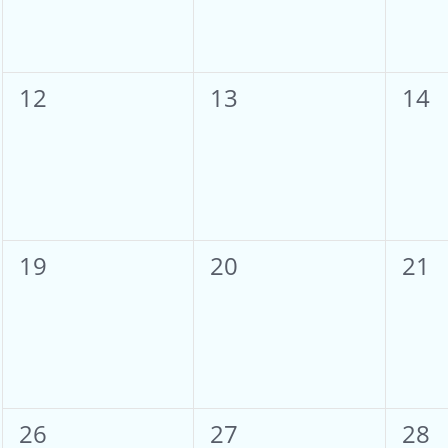
0
0
0
12
13
14
Veranstaltungen,
Veranstaltungen,
Ver
0
0
0
19
20
21
Veranstaltungen,
Veranstaltungen,
Ver
0
0
0
26
27
28