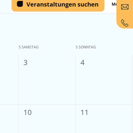
Veranstaltungen suchen
Monat
Ansi
Navi
S
SAMSTAG
S
SONNTAG
0
0
3
4
tungen,
Veranstaltungen,
Veranstaltungen
0
0
10
11
tungen,
Veranstaltungen,
Veranstaltungen