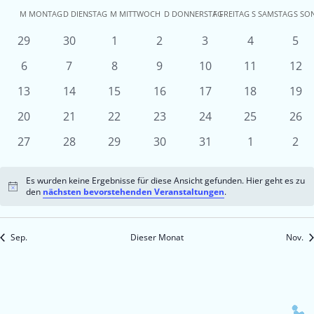
Kalender
M
MONTAG
D
DIENSTAG
M
MITTWOCH
D
DONNERSTAG
F
FREITAG
S
SAMSTAG
S
SO
von
0
0
0
0
0
0
0
29
30
1
2
3
4
5
Veranstaltungen
Veranstaltungen
Veranstaltungen
Veranstaltungen
Veranstaltungen
Veranstaltu
Ver
Veranstaltungen
0
0
0
0
0
0
0
6
7
8
9
10
11
12
Veranstaltungen
Veranstaltungen
Veranstaltungen
Veranstaltungen
Veranstaltungen
Veranstaltun
Vera
0
0
0
0
0
0
0
13
14
15
16
17
18
19
Veranstaltungen
Veranstaltungen
Veranstaltungen
Veranstaltungen
Veranstaltungen
Veranstaltun
Vera
0
0
0
0
0
0
0
20
21
22
23
24
25
26
Veranstaltungen
Veranstaltungen
Veranstaltungen
Veranstaltungen
Veranstaltungen
Veranstaltun
Vera
0
0
0
0
0
0
0
27
28
29
30
31
1
2
Veranstaltungen
Veranstaltungen
Veranstaltungen
Veranstaltungen
Veranstaltungen
Veranstaltu
Ver
Es wurden keine Ergebnisse für diese Ansicht gefunden. Hier geht es zu
Hinweis
den
nächsten bevorstehenden Veranstaltungen
.
Sep.
Dieser Monat
Nov.