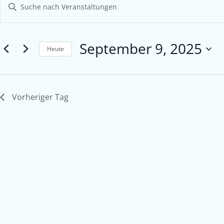
Bitte
Suche
Schlüsselwort
eingeben.
und
Suche
September 9, 2025
Ansichten,
nach
Heute
Veranstaltungen
Navigation
Datum
Schlüsselwort.
wählen.
Vorheriger Tag