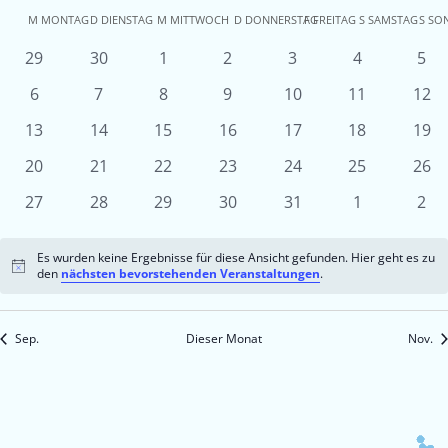
Kalender
M
MONTAG
D
DIENSTAG
M
MITTWOCH
D
DONNERSTAG
F
FREITAG
S
SAMSTAG
S
SO
von
0
0
0
0
0
0
0
29
30
1
2
3
4
5
Veranstaltungen
Veranstaltungen
Veranstaltungen
Veranstaltungen
Veranstaltungen
Veranstaltu
Ver
Veranstaltungen
0
0
0
0
0
0
0
6
7
8
9
10
11
12
Veranstaltungen
Veranstaltungen
Veranstaltungen
Veranstaltungen
Veranstaltungen
Veranstaltun
Vera
0
0
0
0
0
0
0
13
14
15
16
17
18
19
Veranstaltungen
Veranstaltungen
Veranstaltungen
Veranstaltungen
Veranstaltungen
Veranstaltun
Vera
0
0
0
0
0
0
0
20
21
22
23
24
25
26
Veranstaltungen
Veranstaltungen
Veranstaltungen
Veranstaltungen
Veranstaltungen
Veranstaltun
Vera
0
0
0
0
0
0
0
27
28
29
30
31
1
2
Veranstaltungen
Veranstaltungen
Veranstaltungen
Veranstaltungen
Veranstaltungen
Veranstaltu
Ver
Es wurden keine Ergebnisse für diese Ansicht gefunden. Hier geht es zu
Hinweis
den
nächsten bevorstehenden Veranstaltungen
.
Sep.
Dieser Monat
Nov.