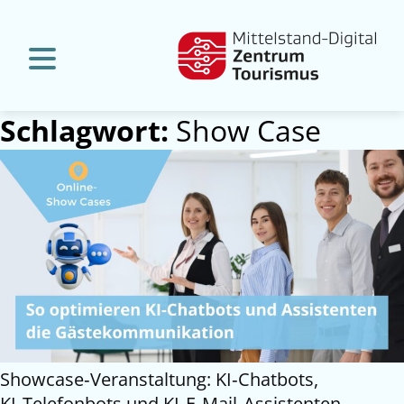
Schlagwort:
Show Case
Showcase‑Veranstaltung: KI‑Chatbots,
KI‑Telefonbots und KI‑E‑Mail‑Assistenten