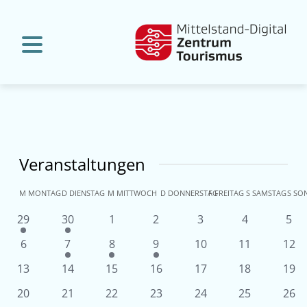
Veranstaltungen
Kalender
M
MONTAG
D
DIENSTAG
M
MITTWOCH
D
DONNERSTAG
F
FREITAG
S
SAMSTAG
S
SO
von
1
1
0
0
0
0
0
29
30
1
2
3
4
5
Veranstaltung
Veranstaltung
Veranstaltungen
Veranstaltungen
Veranstaltungen
Veranstaltu
Ver
Veranstaltungen
0
1
1
1
0
0
0
6
7
8
9
10
11
12
Veranstaltungen
Veranstaltung
Veranstaltung
Veranstaltung
Veranstaltungen
Veranstaltun
Vera
0
0
0
0
0
0
0
13
14
15
16
17
18
19
Veranstaltungen
Veranstaltungen
Veranstaltungen
Veranstaltungen
Veranstaltungen
Veranstaltun
Vera
0
0
0
0
0
0
0
20
21
22
23
24
25
26