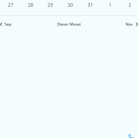
Veranstaltungen
Veranstaltungen
Veranstaltungen
Veranstaltungen
Veranstaltungen
Veranstaltun
Vera
0
0
0
0
0
0
0
27
28
29
30
31
1
2
Veranstaltungen
Veranstaltungen
Veranstaltungen
Veranstaltungen
Veranstaltungen
Veranstaltu
Ver
Sep.
Dieser Monat
Nov.