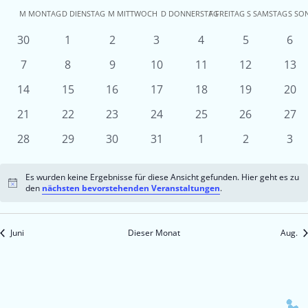
Kalender
M
MONTAG
D
DIENSTAG
M
MITTWOCH
D
DONNERSTAG
F
FREITAG
S
SAMSTAG
S
SO
von
0
0
0
0
0
0
0
30
1
2
3
4
5
6
Veranstaltungen
Veranstaltungen
Veranstaltungen
Veranstaltungen
Veranstaltungen
Veranstaltu
Ver
Veranstaltungen
0
0
0
0
0
0
0
7
8
9
10
11
12
13
Veranstaltungen
Veranstaltungen
Veranstaltungen
Veranstaltungen
Veranstaltungen
Veranstaltun
Vera
0
0
0
0
0
0
0
14
15
16
17
18
19
20
Veranstaltungen
Veranstaltungen
Veranstaltungen
Veranstaltungen
Veranstaltungen
Veranstaltun
Vera
0
0
0
0
0
0
0
21
22
23
24
25
26
27
Veranstaltungen
Veranstaltungen
Veranstaltungen
Veranstaltungen
Veranstaltungen
Veranstaltun
Vera
0
0
0
0
0
0
0
28
29
30
31
1
2
3
Veranstaltungen
Veranstaltungen
Veranstaltungen
Veranstaltungen
Veranstaltungen
Veranstaltu
Ver
Es wurden keine Ergebnisse für diese Ansicht gefunden. Hier geht es zu
Hinweis
den
nächsten bevorstehenden Veranstaltungen
.
Juni
Dieser Monat
Aug.