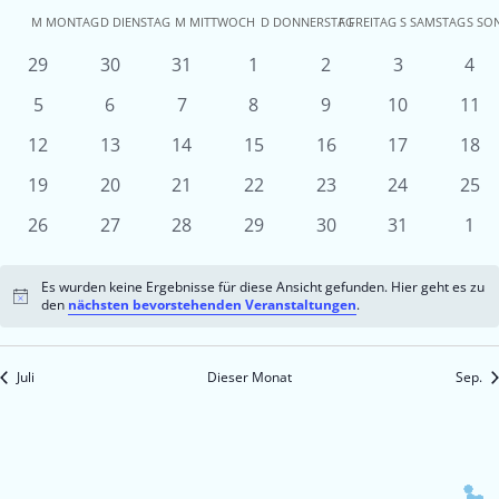
Kalender
M
MONTAG
D
DIENSTAG
M
MITTWOCH
D
DONNERSTAG
F
FREITAG
S
SAMSTAG
S
SO
von
0
0
0
0
0
0
0
29
30
31
1
2
3
4
Veranstaltungen
Veranstaltungen
Veranstaltungen
Veranstaltungen
Veranstaltungen
Veranstaltu
Ver
Veranstaltungen
0
0
0
0
0
0
0
5
6
7
8
9
10
11
Veranstaltungen
Veranstaltungen
Veranstaltungen
Veranstaltungen
Veranstaltungen
Veranstaltun
Vera
0
0
0
0
0
0
0
12
13
14
15
16
17
18
Veranstaltungen
Veranstaltungen
Veranstaltungen
Veranstaltungen
Veranstaltungen
Veranstaltun
Vera
0
0
0
0
0
0
0
19
20
21
22
23
24
25
Veranstaltungen
Veranstaltungen
Veranstaltungen
Veranstaltungen
Veranstaltungen
Veranstaltun
Vera
0
0
0
0
0
0
0
26
27
28
29
30
31
1
Veranstaltungen
Veranstaltungen
Veranstaltungen
Veranstaltungen
Veranstaltungen
Veranstaltun
Ver
Es wurden keine Ergebnisse für diese Ansicht gefunden. Hier geht es zu
Hinweis
den
nächsten bevorstehenden Veranstaltungen
.
Juli
Dieser Monat
Sep.