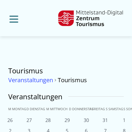
Tourismus
Veranstaltungen
Tourismus
Veranstaltungen
Kalender
M
MONTAG
D
DIENSTAG
M
MITTWOCH
D
DONNERSTAG
F
FREITAG
S
SAMSTAG
S
SO
von
0
0
0
0
0
0
0
26
27
28
29
30
31
1
Veranstaltungen
Veranstaltungen
Veranstaltungen
Veranstaltungen
Veranstaltungen
Veranstaltun
Ver
Veranstaltungen
0
0
0
1
0
0
0
2
3
4
5
6
7
8