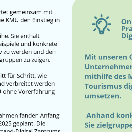
artet gemeinsam mit
ie KMU den Einstieg in
On
Pra
Dig
he. Sie enthält
eispiele und konkrete
tiv zu werden und den
Mit unseren 
gruppen zu zeigen.
Unternehmen
mithilfe des 
tt für Schritt, wie
nd verbreitet werden
Tourismus dig
MU ohne Vorerfahrung
umsetzen.
Anhand konkr
fnahmen fanden Anfang
 2025 geplant. Die
Sie zielgrupp
lstand-Digital Zentrums