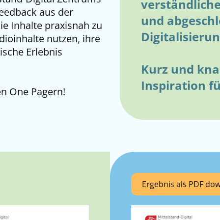
verständlich
Feedback aus der
und abgesch
e Inhalte praxisnah zu
Digitalisieru
oinhalte nutzen, ihre
ische Erlebnis
Kurz und kna
Inspiration f
ren One Pagern!
Ergebnis als PDF do